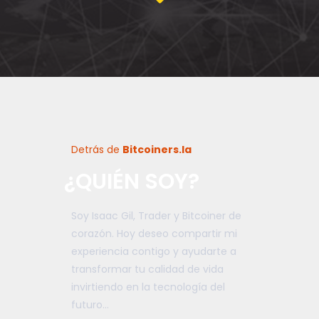
Detrás de
Bitcoiners.la
¿QUIÉN SOY?
Soy Isaac Gil, Trader y Bitcoiner de
corazón. Hoy deseo compartir mi
experiencia contigo y ayudarte a
transformar tu calidad de vida
invirtiendo en la tecnología del
futuro…