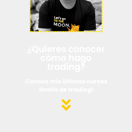
¿Quíeres conocer
cómo hago
trading?
Conoce mis últimos cursos
Gratis de trading!