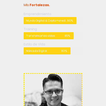
Mis
Fortalezas.
Emprendimiento
Mundo Digital & Criptomonedas
90%
Training
Transformando vidas
85%
Estilo de Vida
Nómada Digital
80%