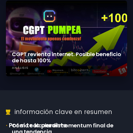
CGPT revienta internet. Posible beneficio
de hasta 100%
ANÁLISIS
información clave en resumen
·
Por si te lo perdiste
Cómo calcular el momentum final de
una tendencia