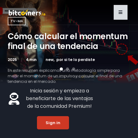
TV-MA
STREAMING
STREAMING
Cómo calcular el momentum
Trum lo hace! y sacude el
2 semanas clave para Bitcoin
final de una tendencia
mercado crypto
2025
80 min
bitcoin al día
new
2025
2025
4 min
80 min
new
bitcoin al día
por si te lo perdiste
new
El patron de Bitcoin que no quieren que veas
En este resumen explicamos una metodología simple para
medir el momentum de un impulso y calcular el final de una
Watch Now
Watch Now
tendencia en el mercado.
Inicia sesión y empieza a
beneficiarte de las ventajas
Ver Ahora
de la comunidad Premium!
Sign in