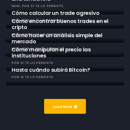
NEW
POR SI TE LO PERDISTE
Cómo calcular un trade agresivo
Cómo encontrar buenos trades en el
NEW
POR SI TE LO PERDISTE
cripto
Cómo hacer un análisis simple del
NEW
POR SI TE LO PERDISTE
mercado
Cómo manipulan el precio las
NEW
POR SI TE LO PERDISTE
instituciones
POR SI TE LO PERDISTE
Hasta cuándo subirá Bitcoin?
POR SI TE LO PERDISTE
Load More