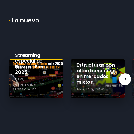
·
Lo nuevo
Streaming
especial de
Estructuras con
Bitcoin | Enero
altos beneficios
2025
en mercados
NEW
mixtos
STREAMING
ESPECIALES
ANÁLISIS
NEW