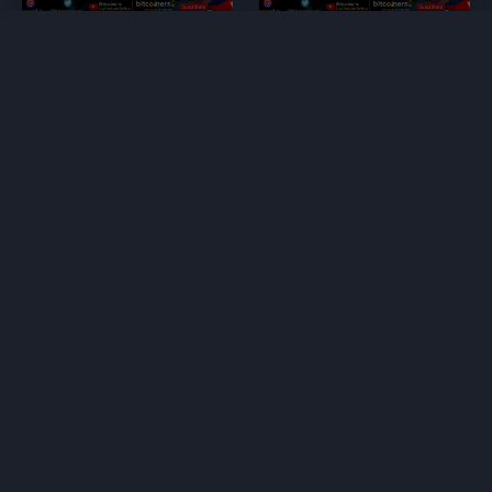
Reviews for Hasta cuándo subirá Bitcoin?
There are currently no reviews for Hasta cuándo subirá
Bitcoin?
Please
sign in
or
register for a new account
to leave
a review.