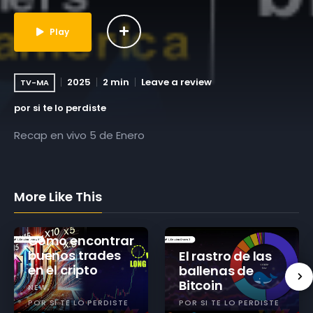
Play
2025
2 min
Leave a review
TV-MA
por si te lo perdiste
Recap en vivo 5 de Enero
More Like This
Cómo encontrar
buenos trades
El rastro de las
en el cripto
ballenas de
Bitcoin
NEW
POR SI TE LO PERDISTE
POR SI TE LO PERDISTE