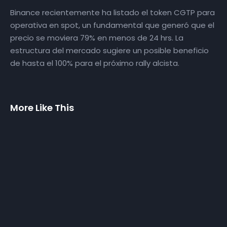
Binance recientemente ha listado el token CGTP para
operativa en spot, un fundamental que generó que el
precio se moviera 79% en menos de 24 hrs. La
estructura del mercado sugiere un posible beneficio
de hasta el 100% para el próximo rally alcista.
More Like This
Estructuras con
XRP Explota
altos beneficios
¿Cuál será la
en mercados
próxima?
mixtos
ANÁLISIS
NEW
ANÁLISIS
NEW