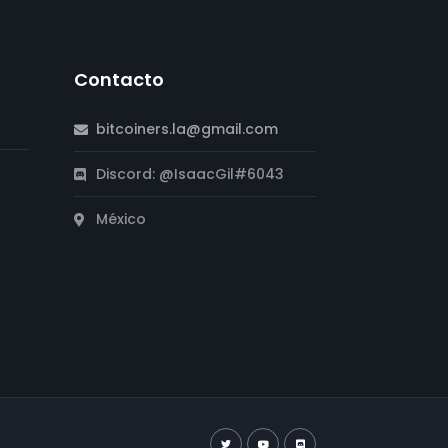
Contacto
bitcoiners.la@gmail.com
Discord: @IsaacGil#6043
México