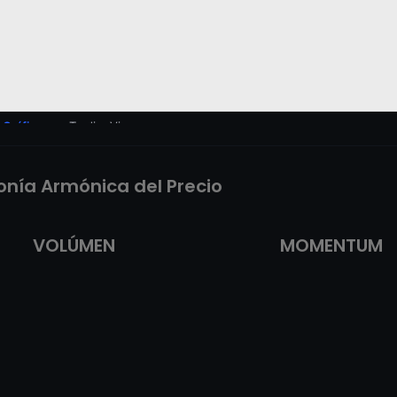
Gráfico
por TradingView
onía Armónica del Precio
VOLÚMEN
MOMENTUM