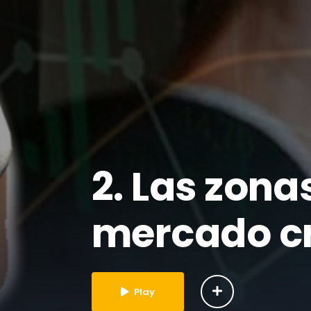
2. Las zona
mercado c
Play