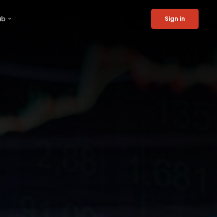
ub
Sign in