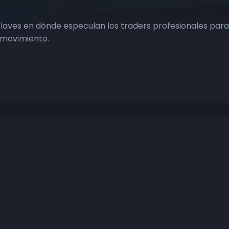
claves en dónde especulan los traders profesionales par
l movimiento.
Explora
Tu cuenta
Premium
BitLa Plus
BitLa Power
My Account
Indicadores