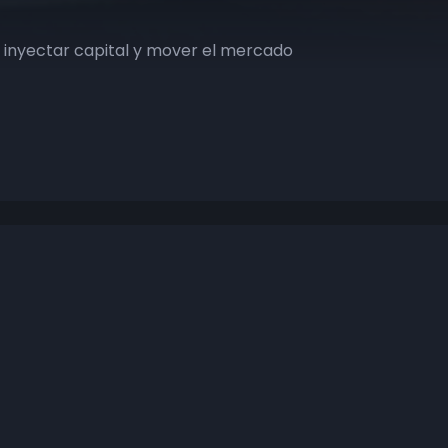
a inyectar capital y mover el mercado
Contacto
bitcoiners.la@gmail.com
Discord: @IsaacGil#6043
México