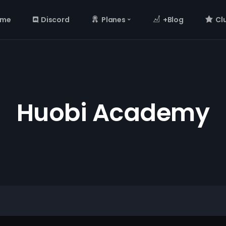
ome
Discord
Planes
+Blog
Cl
Huobi Academy