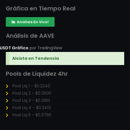
Gráfica en Tiempo Real
Analisis En Vivo!
Análisis de AAVE
USDT Gráfico
por TradingView
Alcista en Tendencia
Pools de Liquidez 4hr
Pool Liq 1 - $0.2240
Pool Liq 2 - $0.2600
Pool Liq 3 - $0.2961
Pool Liq 4 - $0.3401
Pool Liq 5 - $0.3790