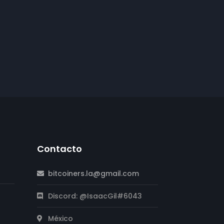
Contacto
bitcoiners.la@gmail.com
Discord: @IsaacGil#6043
México