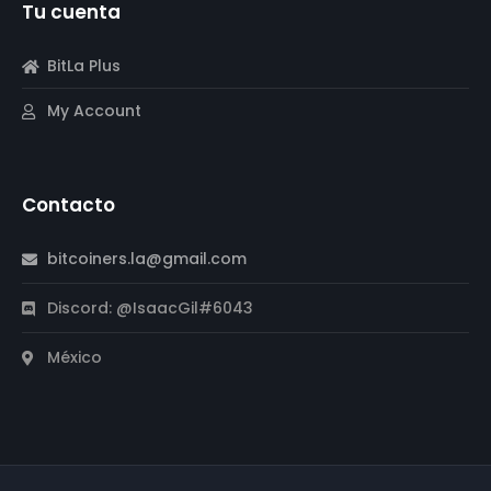
Tu cuenta
BitLa Plus
My Account
Contacto
bitcoiners.la@gmail.com
Discord: @IsaacGil#6043
México